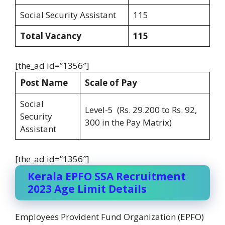
Social Security Assistant
115
Total Vacancy
115
[the_ad id=”1356″]
Post Name
Scale of Pay
Social
Level-5 (Rs. 29.200 to Rs. 92,
Security
300 in the Pay Matrix)
Assistant
[the_ad id=”1356″]
Kerala EPFO SSA Recruitment
2023 Age Limit Details
Employees Provident Fund Organization (EPFO)