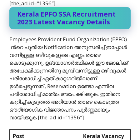
[the_ad id=”1356″]
Kerala EPFO SSA Recruitment
2023 Latest Vacancy Details
Employees Provident Fund Organization (EPFO)
ന്‍റെ പുതിയ Notification അനുസരിച്ച് ഇപ്പോള്‍
വന്നിട്ടുള്ള ഒഴിവുകളുടെ എണ്ണം താഴെ
കൊടുക്കുന്നു. ഉദ്യോഗാര്‍ത്ഥികള്‍ ഈ ജോലിക്ക്
അപേക്ഷിക്കുന്നതിനു മുമ്പ് വന്നിട്ടുള്ള ഒഴിവുകള്‍
പരിശോധിച്ച് ഏത് കാറ്റഗറിയിലാണ്
ഉള്‍പ്പെടുന്നത് , Reservation ഉണ്ടോ എന്നിവ
പരിശോധിച്ച് മാത്രം അപേക്ഷിക്കുക. ഇതിനെ
കുറിച്ച് കൂടുതല്‍ അറിയാന്‍ താഴെ കൊടുത്ത
ഔദ്യോഗിക വിജ്ഞാപനം പൂര്‍ണ്ണമായും
വായിക്കുക [the_ad id=”1356″]
Post
Kerala Vacancy