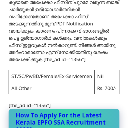
കൂടാതെ അപേക്ഷാ ഫീസിന് പുറമേ വരുന്ന ബാങ്ക്
ചാര്‍ജുകള്‍ ഉദ്യോഗാര്‍ത്ഥികള്‍
വഹിക്കേണ്ടതാണ്. അപേക്ഷാ ഫീസ്‌
അടക്കുന്നതിനു മുമ്പ് PDF Notification
വായിക്കുക, കാരണം പിന്നാക്ക വിഭാഗങ്ങളില്‍
പെട്ട ഉദ്യോഗാര്‍ഥികള്‍ക്കും, വനിതകള്‍ക്കും
ഫീസ്‌ ഇളവുകള്‍ നല്‍കാറുണ്ട്. നിങ്ങള്‍ അതിനു
അര്‍ഹാരാണോ എന്ന് നോക്കിയതിനു ശേഷം
അപേക്ഷിക്കുക [the_ad id=”1356″]
ST/SC/PwBD/Female/Ex-Servicemen
Nil
All Other
Rs. 700/-
[the_ad id=”1356″]
How To Apply For the Latest
Kerala EPFO SSA Recruitment