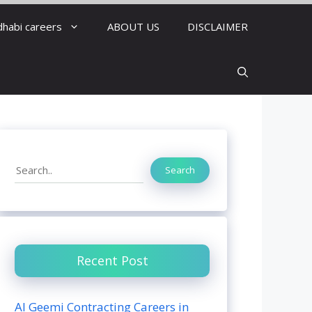
dhabi careers
ABOUT US
DISCLAIMER
Search
Search
Recent Post
Al Geemi Contracting Careers in