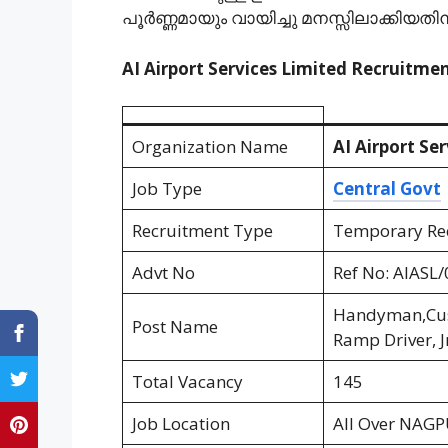
പൂര്‍ണ്ണമായും വായിച്ചു മനസ്സിലാക്കിയ
AI Airport Services Limited Recruitmen
Organization Name
AI Airport Se
Job Type
Central Govt
Recruitment Type
Temporary Re
Advt No
Ref No: AIASL
Handyman,Cust
Post Name
Ramp Driver, J
Total Vacancy
145
Job Location
All Over NAG