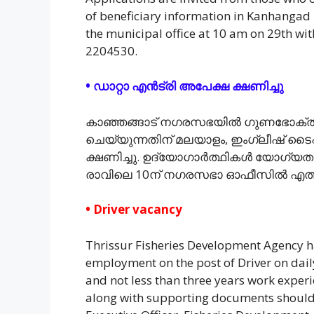
of beneficiary information in Kanhangad
the municipal office at 10 am on 29th with
2204530.
• ഡാറ്റാ എൻട്രി അപേക്ഷ ക്ഷണിച്ചു
കാഞ്ഞങ്ങാട് നഗരസഭയിൽ ഗുണഭോക്താക
ചെയ്യുന്നതിന് മലയാളം, ഇംഗ്ലീഷ് ടൈപ
ക്ഷണിച്ചു. ഉദ്യോഗാർത്ഥികൾ യോഗ്യത ത
രാവിലെ 10ന് നഗരസഭാ ഓഫീസിൽ എത്തണ
• Driver vacancy
Thrissur Fisheries Development Agency h
employment on the post of Driver on dai
and not less than three years work experi
along with supporting documents should b