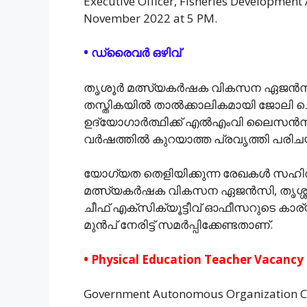
Executive Officer, Fisheries Development
November 2022 at 5 PM.
• ഡ്രൈവർ ഒഴിവ്
തൃശൂർ മത്സ്യകർഷക വികസന ഏജൻസ
തസ്തികയിൽ താൽക്കാലികമായി ജോലി ചെയ
ഉദ്യോഗാർത്ഥിക്ക് എൽഎംവി ലൈസൻസും
വർഷത്തിൽ കുറയാത്ത പ്രവൃത്തി പരിചയ
യോഗ്യത തെളിയിക്കുന്ന രേഖകൾ സഹിത
മത്സ്യകർഷക വികസന ഏജൻസി, തൃശ്ശൂ
ചീഫ് എക്സിക്യൂട്ടീവ് ഓഫീസറുടെ കാര
മുൻപ് നേരിട്ട് സമർപ്പിക്കേണ്ടതാണ്.
• Physical Education Teacher Vacancy
Government Autonomous Organization C