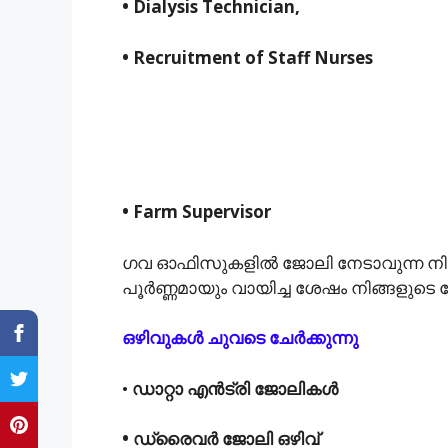
• Dialysis Technician,
• Recruitment of Staff Nurses
• Farm Supervisor
ഗവ ഓഫിസുകളിൽ ജോലി നേടാവുന്ന നിരവധി
പൂർണ്ണമായും വായിച്ച ശേഷം നിങ്ങളുടെ 
ഒഴിവുകൾ ചുവടെ ചേർക്കുന്നു
•
ഡാറ്റാ എൻട്രി ജോലികൾ
• ഡ്രൈവർ ജോലി ഒഴിവ്