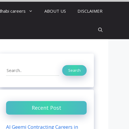
dhabi careers
ABOUT US
DISCLAIMER
Search
Search
Recent Post
Al Geemi Contracting Careers in