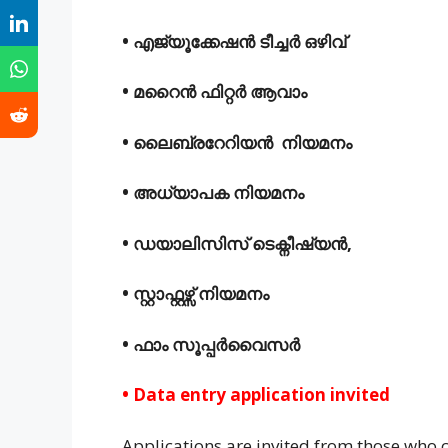
• എജ്യൂക്കേഷൻ ടീച്ചർ ഒഴിവ്
• മറൈൻ ഫിറ്റർ ആവാം
• ലൈബ്രറേറിയൻ നിയമനം
• അധ്യാപക നിയമനം
• ഡയാലിസിസ് ടെക്നീഷ്യൻ,
• സ്റ്റാഫ്റ്റഴ്സ് നിയമനം
• ഫാം സൂപ്പർവൈസർ
• Data entry application invited
Applications are invited from those who 