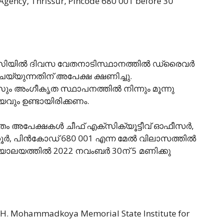
 Agency, Thrissur, Pincode 680 001 before 30
ിയിൽ ദിവസ വേതനാടിസ്ഥാനത്തിൽ ഡ്രൈവർ
്യുന്നതിന് അപേക്ഷ ക്ഷണിച്ചു.
 അംഗീകൃത സ്ഥാപനത്തിൽ നിന്നും മൂന്നു
വും ഉണ്ടായിരിക്കണം.
ം അപേക്ഷകൾ ചീഫ് എക്സിക്യൂട്ടീവ് ഓഫീസർ,
ർ, പിൻകോഡ് 680 001 എന്ന മേൽ വിലാസത്തിൽ
്യാലയത്തിൽ 2022 നവംബർ 30ന് 5 മണിക്കു
H. Mohammadkoya Memorial State Institute for